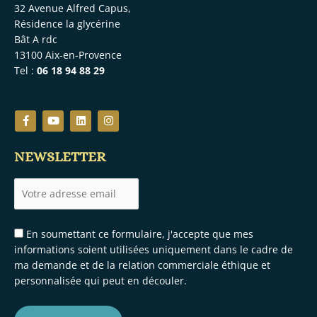
32 Avenue Alfred Capus,
Résidence la glycérine
Bât A rdc
13100 Aix-en-Provence
Tel :
06 18 94 88 29
F
Y
L
I
a
o
i
n
c
u
n
s
e
t
k
t
NEWSLETTER
b
u
e
a
o
b
d
g
o
e
i
r
k
n
a
-
m
f
En soumettant ce formulaire, j'accepte que mes
informations soient utilisées uniquement dans le cadre de
ma demande et de la relation commerciale éthique et
personnalisée qui peut en découler.