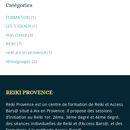
Catégories
FORMATION
(1)
LES 5 IDEAUX
(1)
Non classé
(3)
REIKI
(7)
reiki aix en provence
(1)
témoignages
(2)
REIKI PROVENCE
Reiki Provence est un centre de formation de Reiki et Access
Bars@ situé à Aix en Provence. Il propose des sessions
d’initiation au Reiki 1er, 2ème, 3ème degré et 4ème degré,
des séances individuelles de Reiki et d’Access Bars@, et des
formations à la méthode Access Bars@.