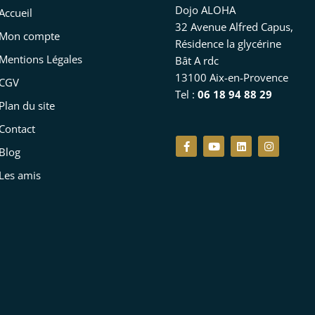
Dojo ALOHA
Accueil
32 Avenue Alfred Capus,
Mon compte
Résidence la glycérine
Mentions Légales
Bât A rdc
13100 Aix-en-Provence
CGV
Tel :
06 18 94 88 29
Plan du site
Contact
F
Y
L
I
a
o
i
n
Blog
c
u
n
s
e
t
k
t
Les amis
b
u
e
a
o
b
d
g
o
e
i
r
k
n
a
-
m
f