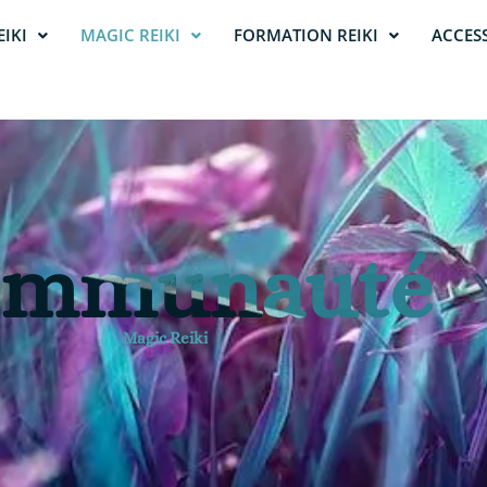
EIKI
MAGIC REIKI
FORMATION REIKI
ACCES
ommunauté
Magic Reiki