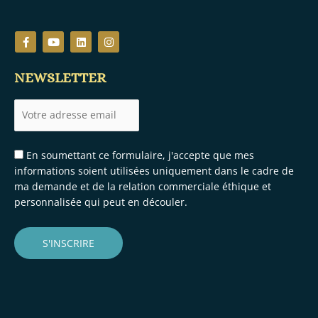
F
Y
L
I
a
o
i
n
c
u
n
s
e
t
k
t
NEWSLETTER
b
u
e
a
o
b
d
g
o
e
i
r
k
n
a
-
m
f
En soumettant ce formulaire, j'accepte que mes
informations soient utilisées uniquement dans le cadre de
ma demande et de la relation commerciale éthique et
personnalisée qui peut en découler.