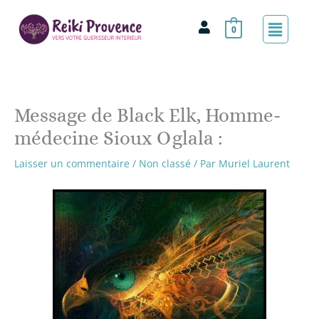
Aller
Menu
au
0
contenu
Message de Black Elk, Homme-
médecine Sioux Oglala :
Laisser un commentaire
/
Non classé
/ Par
Muriel Laurent