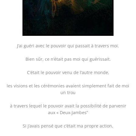
J’ai guéri avec le pouvoir qui passait à travers moi.
Bien sûr, ce n’était pas moi qui guérissait.
C’était le pouvoir venu de l’autre monde,
les visions et les cérémonies avaient simplement fait de moi
un trou
à travers lequel le pouvoir avait la possibilité de parvenir
aux « Deux-Jambes”
Si j’avais pensé que c’était ma propre action,