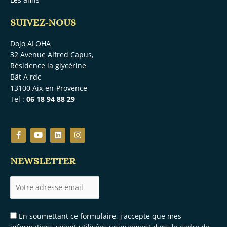
SUIVEZ-NOUS
Dojo ALOHA
32 Avenue Alfred Capus,
Résidence la glycérine
Bât A rdc
13100 Aix-en-Provence
Tel :
06 18 94 88 29
F
Y
L
I
a
o
i
n
c
u
n
s
e
t
k
t
NEWSLETTER
b
u
e
a
o
b
d
g
o
e
i
r
k
n
a
-
m
f
En soumettant ce formulaire, j'accepte que mes