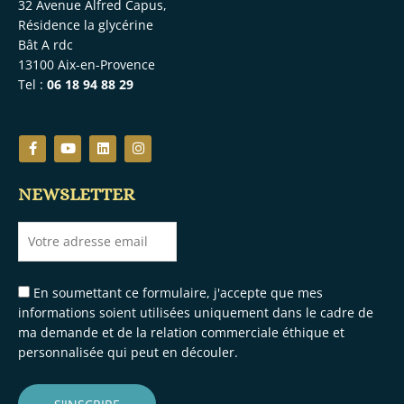
32 Avenue Alfred Capus,
Résidence la glycérine
Bât A rdc
13100 Aix-en-Provence
Tel :
06 18 94 88 29
F
Y
L
I
a
o
i
n
c
u
n
s
e
t
k
t
NEWSLETTER
b
u
e
a
o
b
d
g
o
e
i
r
k
n
a
-
m
f
En soumettant ce formulaire, j'accepte que mes
informations soient utilisées uniquement dans le cadre de
ma demande et de la relation commerciale éthique et
personnalisée qui peut en découler.