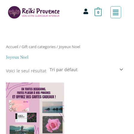
Aller
Menu
au
0
contenu
Accueil
/ Gift card categories / Joyeux Noel
Joyeux Noel
Voici le seul résultat
Plage
de
prix :
47.00€
à
500.00€