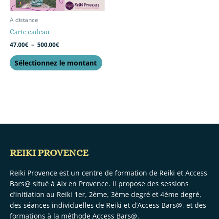
A distance
Carte cadeau
47.00
€
–
500.00
€
Sélectionnez le montant
REIKI PROVENCE
Reiki Provence est un centre de formation de Reiki et Access
Bars@ situé à Aix en Provence. Il propose des sessions
d’initiation au Reiki 1er, 2ème, 3ème degré et 4ème degré,
des séances individuelles de Reiki et d’Access Bars@, et des
formations à la méthode Access Bars@.