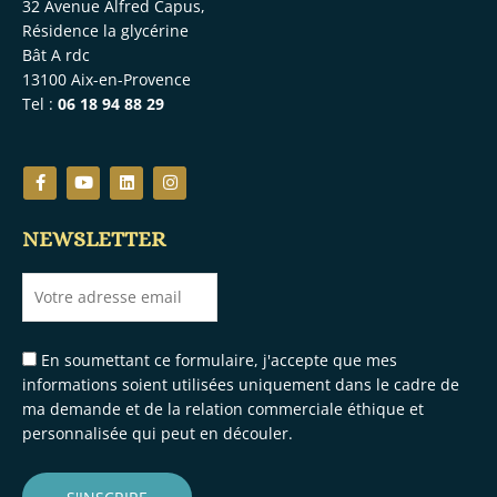
32 Avenue Alfred Capus,
Résidence la glycérine
Bât A rdc
13100 Aix-en-Provence
Tel :
06 18 94 88 29
F
Y
L
I
a
o
i
n
c
u
n
s
e
t
k
t
NEWSLETTER
b
u
e
a
o
b
d
g
o
e
i
r
k
n
a
-
m
f
En soumettant ce formulaire, j'accepte que mes
informations soient utilisées uniquement dans le cadre de
ma demande et de la relation commerciale éthique et
personnalisée qui peut en découler.