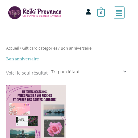
Aller
Menu
au
0
contenu
Accueil
/ Gift card categories / Bon anniversaire
Bon anniversaire
Voici le seul résultat
Plage
de
prix :
47.00€
à
500.00€