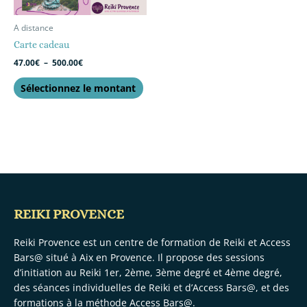
A distance
Carte cadeau
47.00
€
–
500.00
€
Sélectionnez le montant
REIKI PROVENCE
Reiki Provence est un centre de formation de Reiki et Access
Bars@ situé à Aix en Provence. Il propose des sessions
d’initiation au Reiki 1er, 2ème, 3ème degré et 4ème degré,
des séances individuelles de Reiki et d’Access Bars@, et des
formations à la méthode Access Bars@.