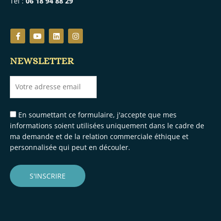
Tel :
06 18 94 88 29
F
Y
L
I
a
o
i
n
c
u
n
s
e
t
k
t
NEWSLETTER
b
u
e
a
o
b
d
g
o
e
i
r
k
n
a
-
m
f
En soumettant ce formulaire, j'accepte que mes
informations soient utilisées uniquement dans le cadre de
ma demande et de la relation commerciale éthique et
personnalisée qui peut en découler.