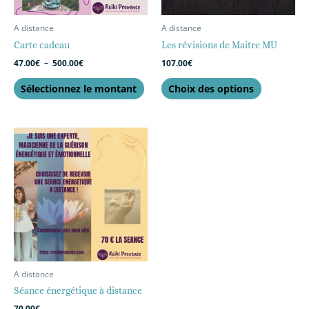
être
choisies
A distance
A distance
sur
Carte cadeau
Les révisions de Maitre MU
la
47.00
€
–
500.00
€
107.00
€
page
du
Sélectionnez le montant
Choix des options
produit
A distance
Séance énergétique à distance
70.00
€